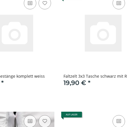
 Gestänge komplett weiss
Faltzelt 3x3 Tasche schwarz mit R
€
*
19,90 €
*
AUF LAGER