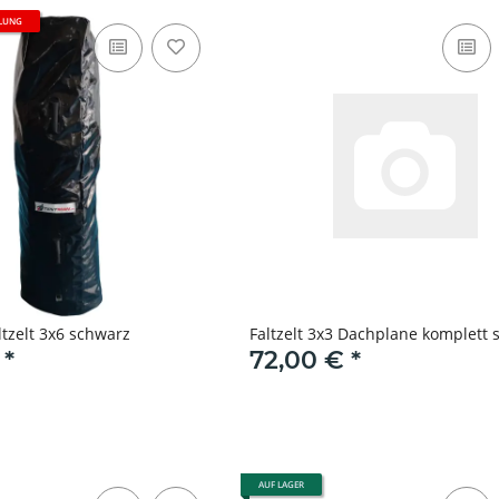
LLUNG
ltzelt 3x6 schwarz
Faltzelt 3x3 Dachplane komplett 
€
*
72,00 €
*
AUF LAGER