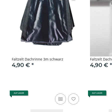
Faltzelt Dachrinne 3m schwarz
Faltzelt Dac
4,90 €
*
4,90 €
*
AUF LAGER
AUF LAGER