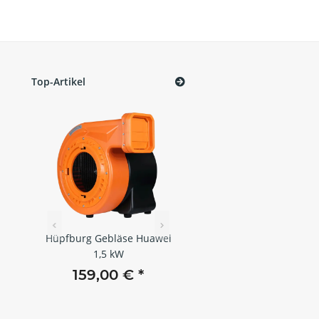
Top-Artikel
Hüpfburg Gebläse Huawei
Hüpfburg Gebläse Huaw
tzer
1,5 kW
1,1 kW
x
159,00 €
*
149,00 €
*