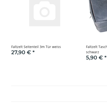
Faltzelt Seitenteil 3m Tür weiss
Faltzelt Tasc
27,90 €
*
schwarz
5,90 €
*