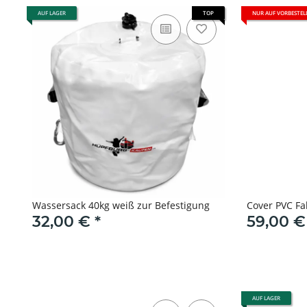
AUF LAGER
TOP
NUR AUF VORBESTE
Wassersack 40kg weiß zur Befestigung
Cover PVC Fa
32,00 €
*
59,00 
AUF LAGER