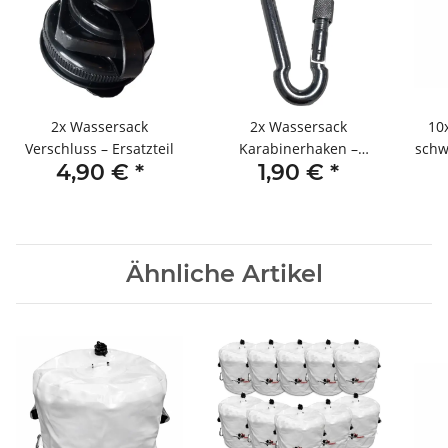
2x
Wassersack
2x
Wassersack
10
Verschluss – Ersatzteil
Karabinerhaken –
schw
4,90 €
*
1,90 €
*
Ersatzteil
Ähnliche Artikel