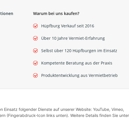
ationen
Warum bei uns kaufen?
Hüpfburg Verkauf seit 2016
Über 10 Jahre Vermiet-Erfahrung
Selbst über 120 Hüpfburgen im Einsatz
Kompetente Beratung aus der Praxis
Produktentwicklung aus Vermietbetrieb
Flight Case für
Glühweindurchlauferhi
- OTHG Transportbo
199,00 €
*
den Einsatz folgender Dienste auf unserer Website: YouTube, Vimeo,
rn (Fingerabdruck-Icon links unten). Weitere Details finden Sie unter
 an Vermieter, Gewerbetreibende, Vereine, gemeinnützige und Öffentliche Einric