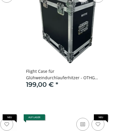
Flight Case für
Glühweindurchlauferhitzer - OTHG
199,00 €
*
Transportbox
NEU
AUF LAGER
NEU