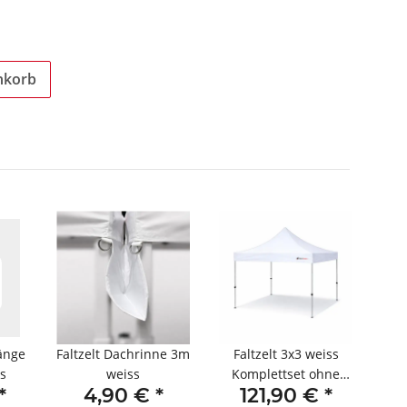
nkorb
tänge
Faltzelt Dachrinne 3m
Faltzelt 3x3 weiss
Fal
s
weiss
Komplettset ohne
k
*
4,90 €
*
121,90 €
*
Seitenteile