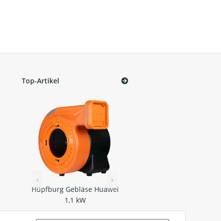
Top-Artikel
Hüpfburg Gebläse Huawei
Hüpfburg Gebläse Huaw
tzer
1,1 kW
1,5 kW
x
149,00 €
*
159,00 €
*