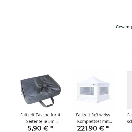
Gesamtp
warz
Faltzelt Tasche für 4
Faltzelt 3x3 weiss
Fa
hne
Seitenteile 3m
Komplettset mit
sc
*
5,90 €
*
221,90 €
*
schwarz
Seitenteilen