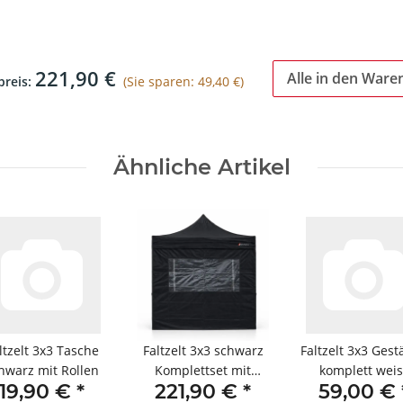
221,90 €
Alle in den Ware
reis:
(Sie sparen: 49,40 €)
Ähnliche Artikel
ltzelt 3x3 Tasche
Faltzelt 3x3 schwarz
Faltzelt 3x3 Ges
hwarz mit Rollen
Komplettset mit
komplett weis
19,90 €
*
221,90 €
*
59,00 €
Seitenteilen