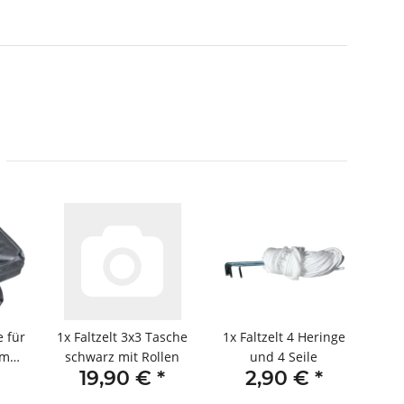
e für
1x
Faltzelt 3x3 Tasche
1x
Faltzelt 4 Heringe
3m
schwarz mit Rollen
und 4 Seile
19,90 €
*
2,90 €
*