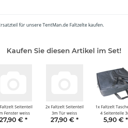
Ersatzteil für unsere TentMan.de Faltzelte kaufen.
Kaufen Sie diesen Artikel im Set!
Faltzelt Seitenteil
2x
Faltzelt Seitenteil
1x
Faltzelt Tasch
m Fenster weiss
3m Tür weiss
4 Seitenteile 
27,90 €
*
27,90 €
*
5,90 €
*
schwarz