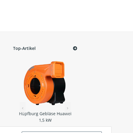
Top-Artikel
Hüpfburg Gebläse Huawei
Tear-Aid Reparatur Tap
tzer
1,5 kW
Typ B Komplettset
x
159,00 €
*
17,90 €
*