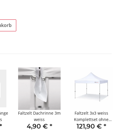
nkorb
tänge
Faltzelt Dachrinne 3m
Faltzelt 3x3 weiss
Fal
s
weiss
Komplettset ohne
k
*
4,90 €
*
121,90 €
*
Seitenteile