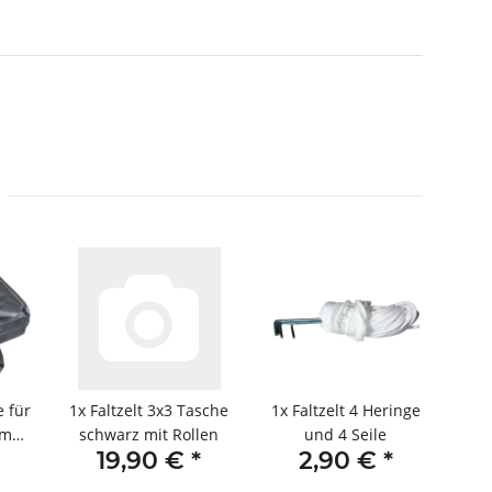
e für
1x
Faltzelt 3x3 Tasche
1x
Faltzelt 4 Heringe
3m
schwarz mit Rollen
und 4 Seile
19,90 €
*
2,90 €
*