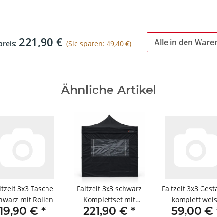
221,90 €
Alle in den Ware
reis:
(Sie sparen: 49,40 €)
Ähnliche Artikel
ltzelt 3x3 Tasche
Faltzelt 3x3 schwarz
Faltzelt 3x3 Ges
hwarz mit Rollen
Komplettset mit
komplett weis
19,90 €
*
221,90 €
*
59,00 €
Seitenteilen