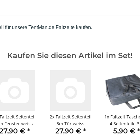
eil für unsere TentMan.de Faltzelte kaufen.
Kaufen Sie diesen Artikel im Set!
Faltzelt Seitenteil
2x
Faltzelt Seitenteil
1x
Faltzelt Tasch
m Fenster weiss
3m Tür weiss
4 Seitenteile 
27,90 €
*
27,90 €
*
5,90 €
*
schwarz