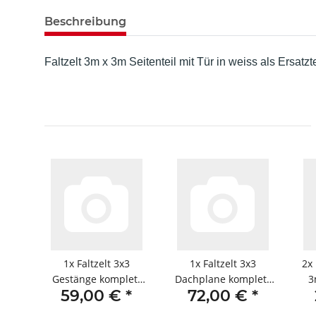
Beschreibung
Faltzelt 3m x 3m Seitenteil mit Tür in weiss als Ersatzt
1x
Faltzelt 3x3
1x
Faltzelt 3x3
2x
Gestänge komplett
Dachplane komplett
3
59,00 €
*
72,00 €
*
weiss
weiss