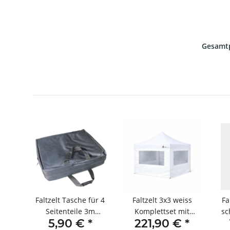
Gesamtp
warz
Faltzelt Tasche für 4
Faltzelt 3x3 weiss
Fa
hne
Seitenteile 3m
Komplettset mit
sc
*
5,90 €
*
221,90 €
*
schwarz
Seitenteilen