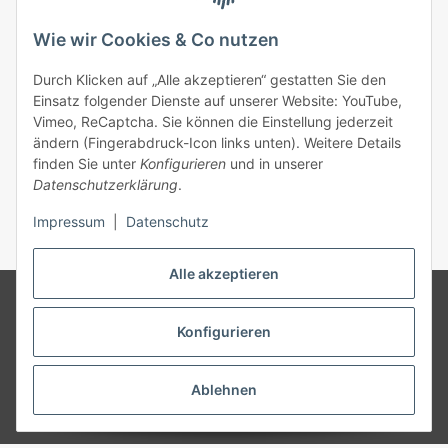
Wie wir Cookies & Co nutzen
Durch Klicken auf „Alle akzeptieren“ gestatten Sie den
Einsatz folgender Dienste auf unserer Website: YouTube,
Vimeo, ReCaptcha. Sie können die Einstellung jederzeit
Hüpfburg Gebläse Huawei 1,5 kW
ändern (Fingerabdruck-Icon links unten). Weitere Details
finden Sie unter
Konfigurieren
und in unserer
159,00 €
*
Datenschutzerklärung
.
Impressum
|
Datenschutz
Alle akzeptieren
© 2026 MK rental concepts GmbH | Die Angebote richten sich
ausschließlich an Vermieter, Gewerbetreibende, Vereine, gemeinnützige
Konfigurieren
und Öffentliche Einrichtungen in Deutschland. Wir schließen keine
Verträge mit Verbrauchern | * Alle Preise zzgl. gesetzlicher USt., zzgl.
Versand
Ablehnen
Powered by
JTL-Shop