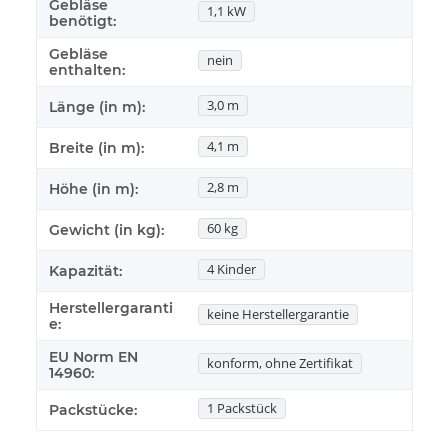
Gebläse
1,1 kW
benötigt:
Gebläse
nein
enthalten:
3,0 m
Länge (in m):
4,1 m
Breite (in m):
2,8 m
Höhe (in m):
60 kg
Gewicht (in kg):
4 Kinder
Kapazität:
Herstellergaranti
keine Herstellergarantie
e:
EU Norm EN
konform, ohne Zertifikat
14960:
1 Packstück
Packstücke: