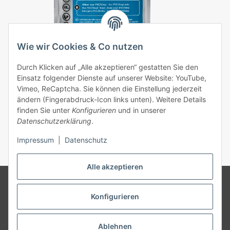
Wie wir Cookies & Co nutzen
Durch Klicken auf „Alle akzeptieren“ gestatten Sie den
Einsatz folgender Dienste auf unserer Website: YouTube,
Vimeo, ReCaptcha. Sie können die Einstellung jederzeit
Tear-Aid Reparatur Tape Typ B Komplettset
ändern (Fingerabdruck-Icon links unten). Weitere Details
finden Sie unter
Konfigurieren
und in unserer
17,90 €
*
Datenschutzerklärung
.
Impressum
|
Datenschutz
Alle akzeptieren
© 2026 MK rental concepts GmbH | Die Angebote richten sich
ausschließlich an Vermieter, Gewerbetreibende, Vereine, gemeinnützige
Konfigurieren
und Öffentliche Einrichtungen in Deutschland. Wir schließen keine
Verträge mit Verbrauchern | * Alle Preise zzgl. gesetzlicher USt., zzgl.
Versand
Ablehnen