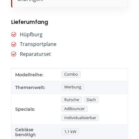
Lieferumfang
Hüpfburg
Transportplane
Reparaturset
Produkteigenschaft
Wert
Combo
Modellreihe:
Werbung
Themenwelt:
Rutsche
Dach
AdBouncer
Specials:
Individualisierbar
Gebläse
1,1 kW
benötigt: