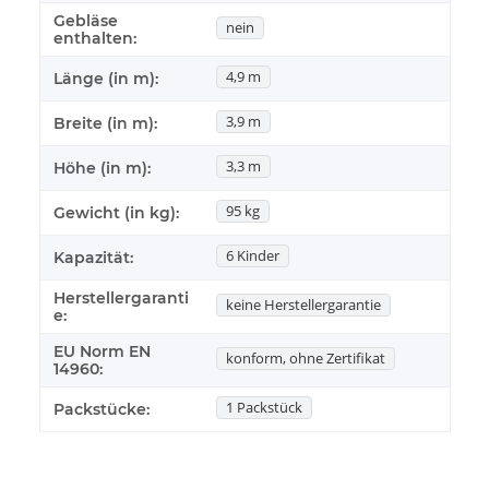
Gebläse
nein
enthalten:
4,9 m
Länge (in m):
3,9 m
Breite (in m):
3,3 m
Höhe (in m):
95 kg
Gewicht (in kg):
6 Kinder
Kapazität:
Herstellergaranti
keine Herstellergarantie
e:
EU Norm EN
konform, ohne Zertifikat
14960:
1 Packstück
Packstücke: