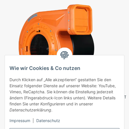
Wie wir Cookies & Co nutzen
Durch Klicken auf „Alle akzeptieren“ gestatten Sie den
Einsatz folgender Dienste auf unserer Website: YouTube,
Vimeo, ReCaptcha. Sie können die Einstellung jederzeit
Hüpfburg Gebläse Huawei 1,5 kW
Te
ändern (Fingerabdruck-Icon links unten). Weitere Details
finden Sie unter
Konfigurieren
und in unserer
159,00 €
*
Datenschutzerklärung
.
Impressum
|
Datenschutz