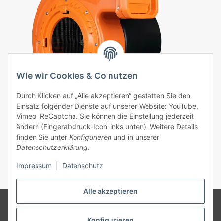
Wie wir Cookies & Co nutzen
Durch Klicken auf „Alle akzeptieren“ gestatten Sie den
Einsatz folgender Dienste auf unserer Website: YouTube,
Vimeo, ReCaptcha. Sie können die Einstellung jederzeit
Hüpfburg Gebläse Huawei 1,5 kW
ändern (Fingerabdruck-Icon links unten). Weitere Details
finden Sie unter
Konfigurieren
und in unserer
159,00 €
*
Datenschutzerklärung
.
Impressum
|
Datenschutz
Alle akzeptieren
© 2026 MK rental concepts GmbH | Die Angebote richten sich
ausschließlich an Vermieter, Gewerbetreibende, Vereine, gemeinnützige
Konfigurieren