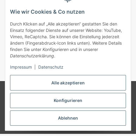
Wie wir Cookies & Co nutzen
Durch Klicken auf „Alle akzeptieren“ gestatten Sie den
Einsatz folgender Dienste auf unserer Website: YouTube,
Vimeo, ReCaptcha. Sie können die Einstellung jederzeit
Tear-Aid Reparatur Tape Typ B Komplettset
ändern (Fingerabdruck-Icon links unten). Weitere Details
17,90 €
*
finden Sie unter
Konfigurieren
und in unserer
Datenschutzerklärung
.
Impressum
|
Datenschutz
Alle akzeptieren
© 2026 MK rental concepts GmbH | Die Angebote richten sich
ausschließlich an Vermieter, Gewerbetreibende, Vereine, gemeinnützige
Konfigurieren
und Öffentliche Einrichtungen in Deutschland. Wir schließen keine
Verträge mit Verbrauchern | * Alle Preise zzgl. gesetzlicher USt., zzgl.
Versand
Ablehnen
Powered by
JTL-Shop