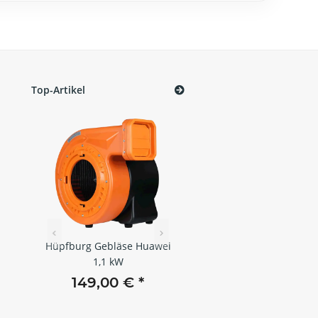
Top-Artikel
Hüpfburg Gebläse Huawei
Tear-Aid Reparatur Tap
tzer
1,1 kW
Typ B Komplettset
x
149,00 €
*
17,90 €
*