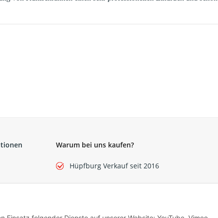
ationen
Warum bei uns kaufen?
Hüpfburg Verkauf seit 2016
Über 10 Jahre Vermiet-Erfahrung
Selbst über 120 Hüpfburgen im Einsatz
den Einsatz folgender Dienste auf unserer Website: YouTube, Vimeo,