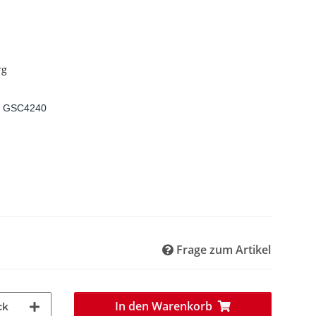
rg
nk GSC4240
Frage zum Artikel
In den Warenkorb
ck